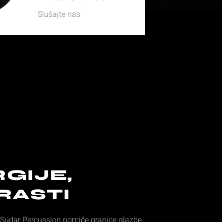
Slušajte nas​
GIJE,
RASTI
s! Sudar Percussion pomiče granice glazbe