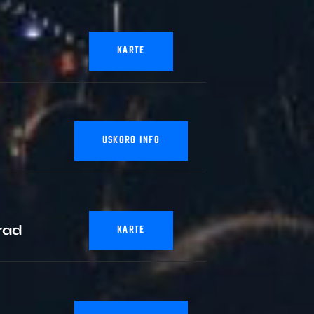
KARTE
USKORO INFO
rad
KARTE