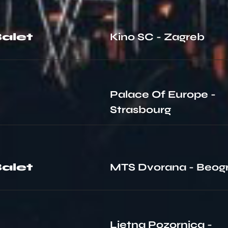
alet
Kino SC - Zagreb
Palace Of Europe -
Strasbourg
alet
MTS Dvorana - Beog
Ljetna Pozornica -