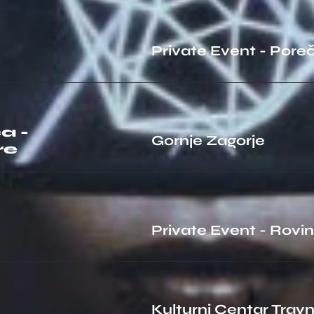
Private Event - Pore
a -
Gornje Zagorje
re
Private Event - Rovin
Kulturni Centar Travn