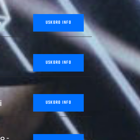
č
USKORO INFO
USKORO INFO
j
USKORO INFO
o -