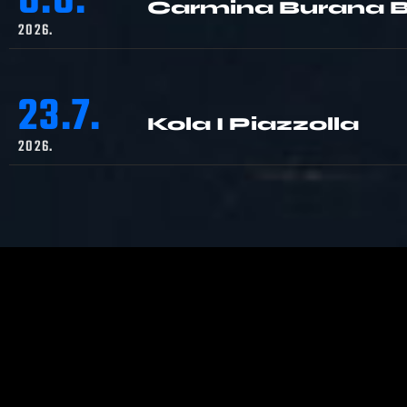
6.6.
Carmina Burana B
2026.
23.7.
Kola I Piazzolla
2026.