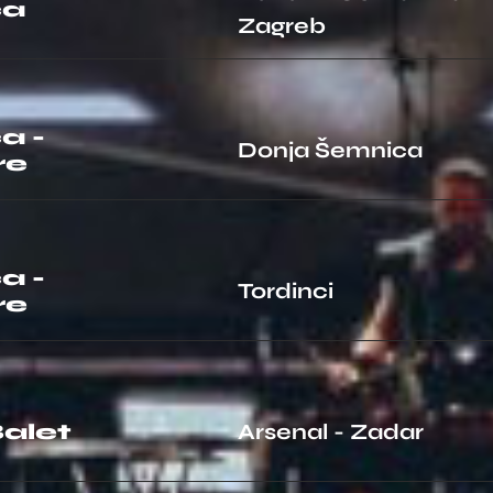
ca
Zagreb
a -
Donja Šemnica
re
a -
Tordinci
re
alet
Arsenal - Zadar