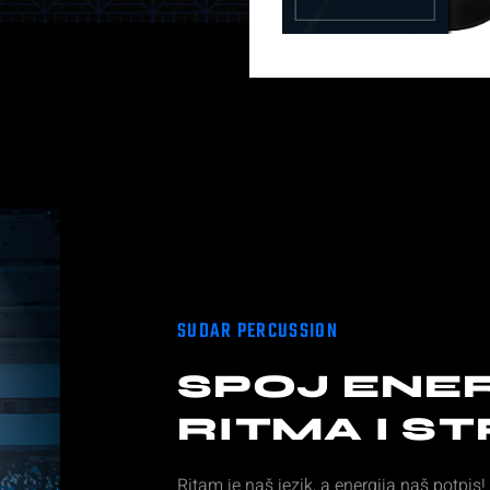
SUDAR PERCUSSION
SPOJ ENER
RITMA I ST
Ritam je naš jezik, a energija naš potpi